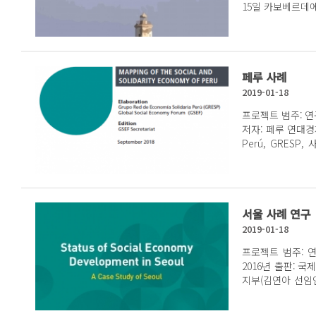
15일 카보베르데
자치단체는 사회연
니다. 공식적으로
터베이스를 제공하
개선과 지방자치단
페루 사례
동성이나 효과도 크
식수 공급, 기본 
2019-01-18
사회적 지원 활동
프로젝트 범주: 연
었습니다. 또한 노
저자: 페루 연대경제 
협력하여 일했습니
Perú, GRES
한 자금지원은 없
RIPESS LAC 
과 발전을 위한 
페인어 요약 페루의 사회연대경제 조직, 페루 지역의 생산, 소비 조직은 국
튼튼하게 형성되어
가 차원이 아닌 
로 본 연구의 권
과 지방 시장을 
을 위한 프로그램 우선
서울 사례 연구
해외 시장에 내보
제 추진에서 프라
가를 대표하는 부
2019-01-18
회연대경제의 촉진
해 빈곤과 사회적
를 위해 사회연대
프로젝트 범주: 
과 가족의 삶
훈련 및 교육체계 구축 시 예산에서 자원을 동원하고 사회
2016년 출판: 
(Commodores
위해 자원을 활용
지부(김연아 선임연구원, 
사회운동에 음식을 
임을 갖는 조직 단위의 설립 프라이아 시의회
모델링하는 GSE
르면 15만 명의 
설립과 지방자치단
소 아시아지부(저자
다른 1,930곳은 주정