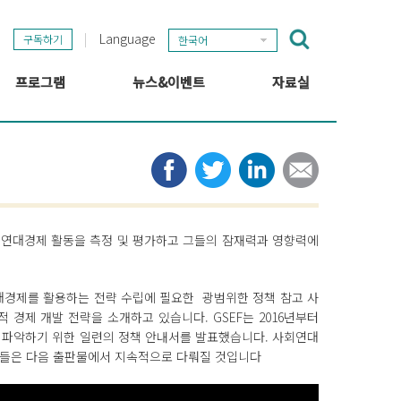
Language
구독하기
한국어
프로그램
뉴스&이벤트
자료실
GSEF 프로젝트
GSEF 뉴스
출판
정보 허브
타임라인
뉴스레터
미디어
관련 링크
회연대경제 활동을 측정 및 평가하고 그들의 잠재력과 영향력에
연대경제를 활용하는 전략 수립에 필요한 광범위한 정책 참고 사
적 경제 개발 전략을 소개하고 있습니다. GSEF는 2016년부터
황을 파악하기 위한 일련의 정책 안내서를 발표했습니다. 사회연대
역들은 다음 출판물에서 지속적으로 다뤄질 것입니다