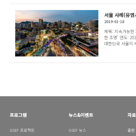
회연대경제 촉진을
랑스어 버전으로 제공됩니다. 요약 한국의 
회연대경제 조직(
고 권장하는 것 외
운 속도로 성장하여
단체, 주민이 협약
Chamber의 
서울 사례(유
개밖에 되지 않았
적 관계 구축, 상
개발에 관여하는 다양
정된 이래 11,421
2019-01-18
습니다. 지역의 
제를 거시적 사회
업 1,364개 포
차원뿐만 아니라 
네트워크 개발을 
제목: 지속가능한
말해 한국의 사회
형성하는 데 기여합니다. 사회연대경제는 자연과 조화
경제를 고용 확대,
한 조명’ 연도: 2018
정책 지원을 시작한
역, 고장, 국가 
경적, 역사적 자
대한민국 서울의 
업과 농촌의 마을
역 공간에서 만들고
의 형태로 보기 때문임 2016/2020 사회연대경제 촉진 및 
표(SDGs)를 
이 경제활동을 통
역동적인 필요에서
계획 및 연간 시행
조사합니다. 선제
조직을 포함하면 
식이 그러합니다. 페루의 사회연대경제 조직은 국가나 사적 부문의 지원에
의 역량강화, 직업
및 기업의 급격한
국 사회적경제 기업
의존하지 않습니다
비스에 대한 접근
을 특징으로 하는
개, 협동조합 2,2
틀로서 사회연대경제 법칙이 필
부(Ministry of
로서 사회연대경제
경제의 발전을 이끌고 있습니다. 이렇게
의사결정과 합의의
and Professio
UNRISD가 수
속가능성에 의문을
산조직의 시너지 
엠프레사(PROEM
프로젝트에 대한 첫 번째 사례 
의 사회적경제, 
경제 클러스터와 
관 전문가협회, 
능 개발의제는 “
고 있습니다. 서
화되어야 합니다. 사회연대경제의 주도적 역할을 강화하려면 프로젝트 관
협력 하에 진행 2. 사회연대경제의 프로젝트와 기업 활동에 자금조달을 위
적이고 통합적인 방
가 정부의 정책 
리와 제도적 발전
한 생태계 조성 프라이아 지방자치단체, 주/중앙 행정부, 소액금융기관, 사
2항). 이는 의제
루어진 보기 드문
은 영토 개발에 
회연대금융, 양자 
전을 해결해야 한
서 예산 준비에 
아니라 사회적 구성
프로그램
뉴스&이벤트
자료
받은 자원으로 금
뜻합니다. 그 대
정부와 지역의 시
과 목적의식을 발
활동을 장려하기 
구해야 합니다. 
를 보여줍니다. 
다. 서비스 및 지원연대 센터(CESAS)를 구성하여 4개의 권역에 있는 조직
업가 정신 증진 
균형 잡힌 방식으
사회적경제 주체가
GSEF 프로젝트
GSEF 뉴스
출판
들이 진단을 수행
위한 직업훈련 및 고용 촉진
아지고 있습니다.