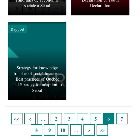
sociale à Séoul
Declaration
Rapport
Strategy for knowledge
transfer of social finance –
Best practices of Québec
and Strategy for adaption to
Seoul
Pages
2
3
4
5
7
…
6
8
9
10
…