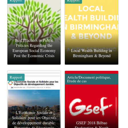
Best Practices in Public
Policies Regarding the
European Social Economy
Local Wealth Building in
Post the Economic Crisis
Birmingham & Beyond
Rapport
Article/Document politique,
Etude de cas
L’Economie Sociale et
Solidaire pour les Objectifs
de développement durable:
GSEF 2018 Bilbao
Panorama de l'économie
Declaration & Youth