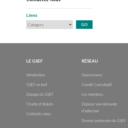
Liens
LE GSEF
RÉSEAU
Introduction
Gouvernance
GSEF en bref
Comité Consultatif
L'équipe du GSEF
Les membres
Charte et Statuts
Déposer une demande
d'adhésion
Contactez-nous
Devenir partenaire du GSEF