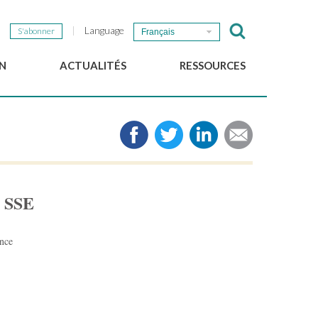
Language
S'abonner
Français
N
ACTUALITÉS
RESSOURCES
Nouvelles du GSEF
e-Library
Newsletter du GSEF
Médias
e
Liens
cales
2025 Working Papers
Politiques locales d'ESS
r SSE
Téléchargez notre plaquette
nce