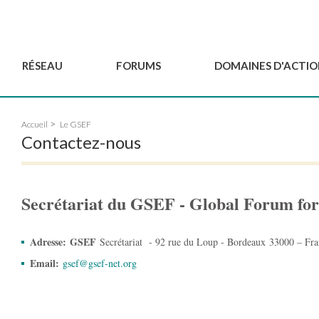
RÉSEAU
FORUMS
DOMAINES D'ACTIO
Gouvernance
BordeauxGSEF2025
Pôle Jeun'ESS du GSEF
Accueil
Le GSEF
Comité Consultatif
DakarGSEF2023
Projets de GSEF
Contactez-nous
Les membres
MexicoGSEF2021
Le GSEF vous accompagn
Déposer une demande
Les Déclarations du
Observatoire des Politiques Lo
d'adhésion
GSEF
d'ESS
Secrétariat du GSEF - Global Forum fo
Devenir partenaire du
GSEF
Adresse: GSEF
Secrétariat - 92 rue du Loup - Bordeaux 33000 – Fra
Email:
gsef@gsef-net.org