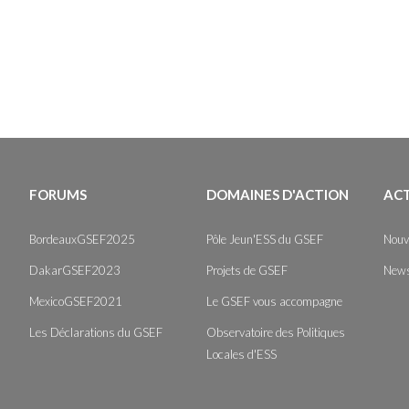
FORUMS
DOMAINES D'ACTION
AC
BordeauxGSEF2025
Pôle Jeun'ESS du GSEF
Nouv
DakarGSEF2023
Projets de GSEF
News
MexicoGSEF2021
Le GSEF vous accompagne
Les Déclarations du GSEF
Observatoire des Politiques
Locales d'ESS