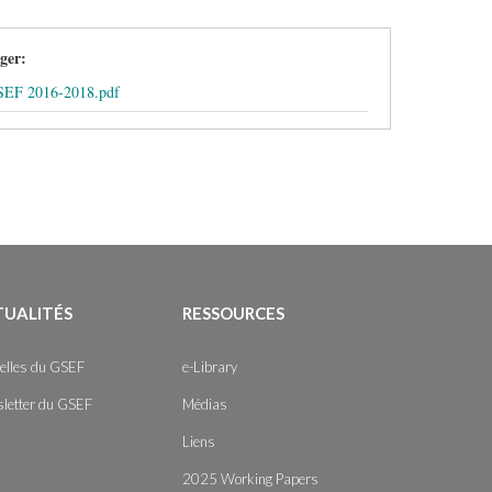
rger:
SEF 2016-2018.pdf
TUALITÉS
RESSOURCES
elles du GSEF
e-Library
letter du GSEF
Médias
Liens
2025 Working Papers