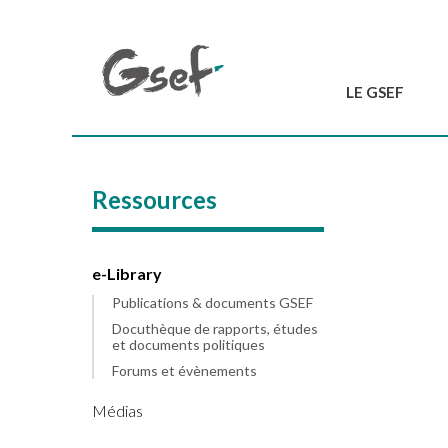
LE GSEF
Introduction
GSEF en bref
Ressources
L'équipe du GSEF
Charte et Statuts
Contactez-nous
e-Library
Publications & documents GSEF
Docuthèque de rapports, études
et documents politiques
Forums et évènements
Médias