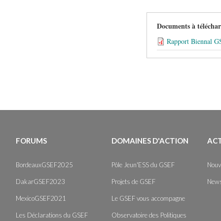
Documents à télécha
Rapport Biennal G
FORUMS
DOMAINES D'ACTION
AC
BordeauxGSEF2025
Pôle Jeun'ESS du GSEF
Nouv
DakarGSEF2023
Projets de GSEF
News
MexicoGSEF2021
Le GSEF vous accompagne
Les Déclarations du GSEF
Observatoire des Politiques