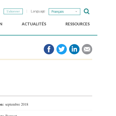
Language
S'abonner
Français
N
ACTUALITÉS
RESSOURCES
Nouvelles du GSEF
e-Library
Newsletter du GSEF
Médias
e
Liens
cales
2025 Working Papers
Politiques locales d'ESS
Téléchargez notre plaquette
ion:
septembre 2018
ion:
Rapport