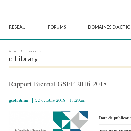
RÉSEAU
FORUMS
DOMAINES D'ACTIO
Gouvernance
BordeauxGSEF2025
Pôle Jeun'ESS du GSEF
Accueil
Ressources
Comité Consultatif
DakarGSEF2023
Projets de GSEF
e-Library
Les membres
MexicoGSEF2021
Le GSEF vous accompagn
Déposer une demande
Les Déclarations du
Observatoire des Politiques Lo
d'adhésion
GSEF
d'ESS
Rapport Biennal GSEF 2016-2018
Devenir partenaire du
GSEF
gsefadmin
22 octobre 2018 - 11:29am
Date de publicat
Type de publicat