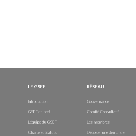
LE GSEF
RÉSEAU
Introduction
Gouvernance
GSEF en bref
Comité Consultatif
L'équipe du GSEF
Les membres
Charte et Statuts
Déposer une demande