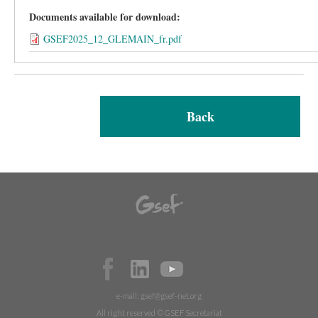
Documents available for download:
GSEF2025_12_GLEMAIN_fr.pdf
Back
e-mail:
gsef@gsef-net.org
All right reserved © GSEF Secretariat