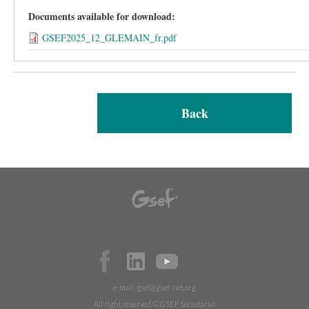
Documents available for download:
GSEF2025_12_GLEMAIN_fr.pdf
Back
e-mail:
gsef@gsef-net.org
All right reserved © GSEF Secretariat