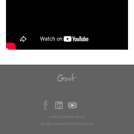
e-mail:
gsef@gsef-net.org
All right reserved © GSEF Secretariat