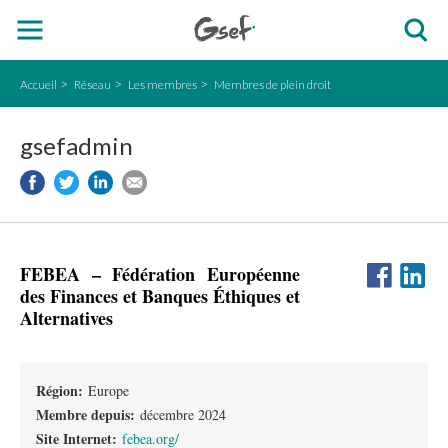
Accueil
Réseau
Les membres
Membres de plein droit
gsefadmin
FEBEA – Fédération Européenne
des Finances et Banques Éthiques et
Alternatives
Région:
Europe
Membre depuis:
décembre 2024
Site Internet:
febea.org/