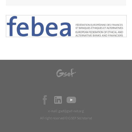
e-mail:
gsef@gsef-net.org
All right reserved © GSEF Secretariat