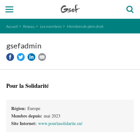
Accueil
Réseau
Les membres
Membres de plein droit
gsefadmin
Pour la Solidarité
Région:
Europe
Membre depuis:
mai 2023
Site Internet:
www.pourlasolidarite.eu/