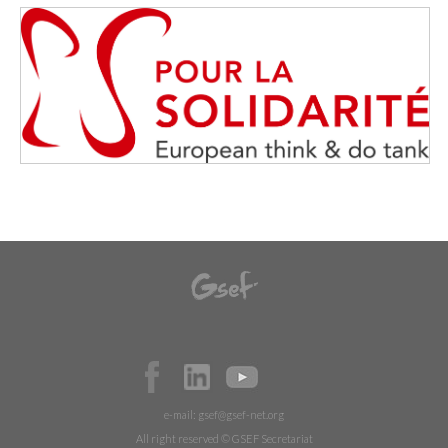
e-mail:
gsef@gsef-net.org
All right reserved © GSEF Secretariat