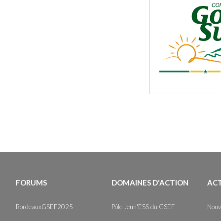
FORUMS
DOMAINES D'ACTION
AC
BordeauxGSEF2025
Pôle Jeun'ESS du GSEF
Nouv