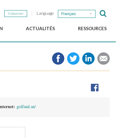
Language
S'abonner
Français
N
ACTUALITÉS
RESSOURCES
Nouvelles du GSEF
e-Library
Newsletter du GSEF
Médias
e
Liens
cales
2025 Working Papers
Politiques locales d'ESS
Téléchargez notre plaquette
Internet:
golfsud.sn/