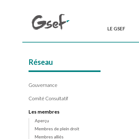
LE GSEF
Introduction
GSEF en bref
Réseau
L'équipe du GSEF
Charte et Statuts
Contactez-nous
Gouvernance
Comité Consultatif
Les membres
Aperçu
Membres de plein droit
Membres alliés