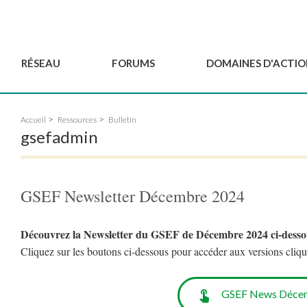
RÉSEAU
FORUMS
DOMAINES D'ACTIO
Gouvernance
BordeauxGSEF2025
Pôle Jeun'ESS du GSEF
Accueil
Ressources
Bulletin
Comité Consultatif
DakarGSEF2023
Projets de GSEF
gsefadmin
Les membres
MexicoGSEF2021
Le GSEF vous accompagn
Déposer une demande
Les Déclarations du
Observatoire des Politiques Lo
d'adhésion
GSEF
d'ESS
GSEF Newsletter Décembre 2024
Devenir partenaire du
GSEF
Découvrez la Newsletter du GSEF de Décembre 2024 ci-desso
Cliquez sur les boutons ci-dessous pour accéder aux versions cliqu
GSEF News Décem