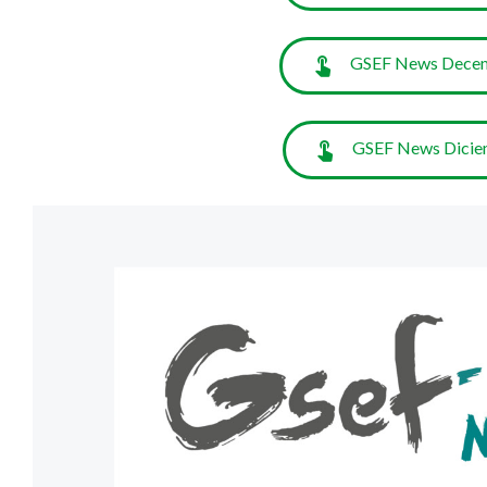
GSEF News Decem
GSEF News Diciem
gsefnews_decembre2024.jpg