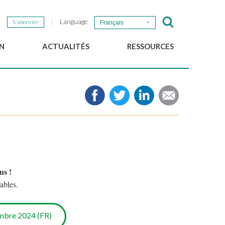
Language
S'abonner
Français
N
ACTUALITÉS
RESSOURCES
Nouvelles du GSEF
e-Library
Newsletter du GSEF
Médias
e
Liens
cales
2025 Working Papers
Politiques locales d'ESS
Téléchargez notre plaquette
us !
ables.
bre 2024 (FR)