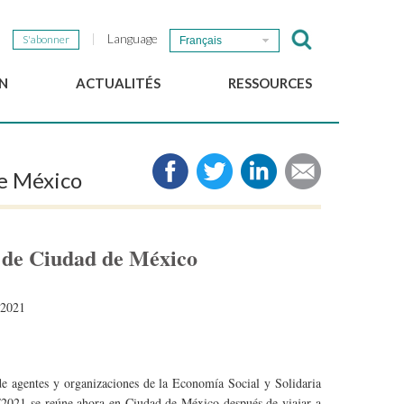
Language
S'abonner
Français
N
ACTUALITÉS
RESSOURCES
Nouvelles du GSEF
e-Library
Newsletter du GSEF
Médias
e México
e
Liens
cales
2025 Working Papers
Politiques locales d'ESS
 de Ciudad de México
Téléchargez notre plaquette
 2021
 agentes y organizaciones de la Economía Social y Solidaria
F2021 se reúne ahora en Ciudad de México después de viajar a