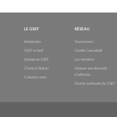
LE GSEF
RÉSEAU
Introduction
Gouvernance
GSEF en bref
Comité Consultatif
L'équipe du GSEF
Les membres
Charte et Statuts
Déposer une demande
d'adhésion
Contactez-nous
Devenir partenaire du GSEF