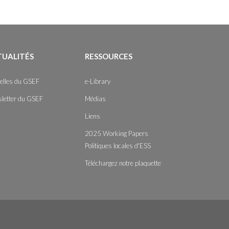
TUALITÉS
RESSOURCES
elles du GSEF
e-Library
letter du GSEF
Médias
Liens
2025 Working Papers
Politiques locales d'ESS
Téléchargez notre plaquette