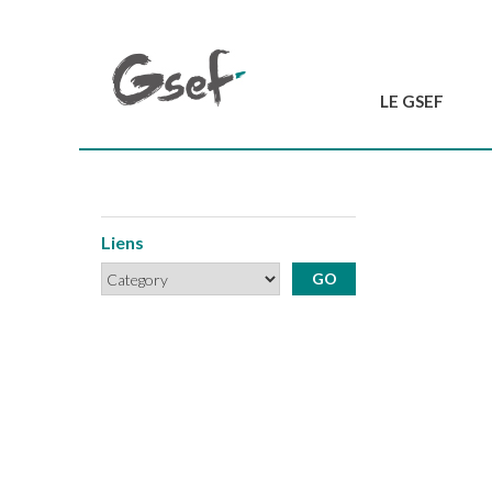
LE GSEF
Introduction
GSEF en bref
L'équipe du GSEF
Liens
Charte et Statuts
Contactez-nous