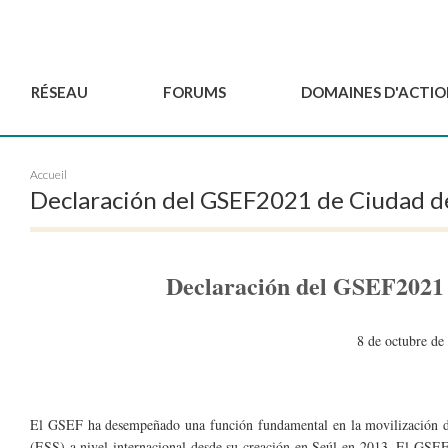
RÉSEAU
FORUMS
DOMAINES D'ACTIO
Gouvernance
BordeauxGSEF2025
Pôle Jeun'ESS du GSEF
Accueil
Comité Consultatif
DakarGSEF2023
Projets de GSEF
Declaración del GSEF2021 de Ciudad d
Les membres
MexicoGSEF2021
Le GSEF vous accompagn
Déposer une demande
Les Déclarations du
Observatoire des Politiques Lo
d'adhésion
GSEF
d'ESS
Declaración del GSEF2021
Devenir partenaire du
GSEF
8 de octubre de
El GSEF ha desempeñado una función fundamental en la movilización de
(ESS) a nivel internacional desde su creación en Seúl en 2013. El GSE