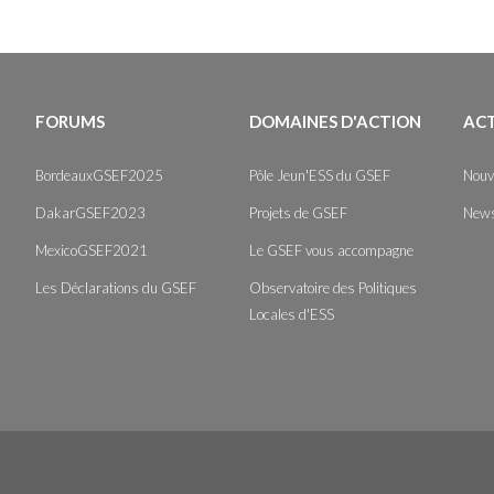
FORUMS
DOMAINES D'ACTION
AC
BordeauxGSEF2025
Pôle Jeun'ESS du GSEF
Nouv
DakarGSEF2023
Projets de GSEF
News
MexicoGSEF2021
Le GSEF vous accompagne
Les Déclarations du GSEF
Observatoire des Politiques
Locales d'ESS