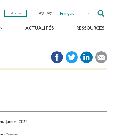
Language
S'abonner
Français
N
ACTUALITÉS
RESSOURCES
Nouvelles du GSEF
e-Library
Newsletter du GSEF
Médias
e
Liens
cales
2025 Working Papers
Politiques locales d'ESS
Téléchargez notre plaquette
ion:
janvier 2022
ion:
Report