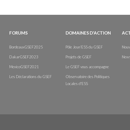
FORUMS
DOMAINES D'ACTION
AC
BordeauxGSEF2025
Pôle Jeun'ESS du GSEF
Nouv
DakarGSEF2023
Projets de GSEF
News
MexicoGSEF2021
Le GSEF vous accompagne
Les Déclarations du GSEF
Observatoire des Politiques
Locales d'ESS