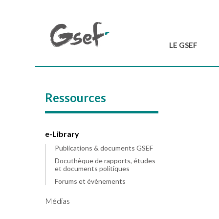
LE GSEF
Introduction
GSEF en bref
Ressources
L'équipe du GSEF
Charte et Statuts
Contactez-nous
e-Library
Publications & documents GSEF
Docuthèque de rapports, études
et documents politiques
Forums et évènements
Médias