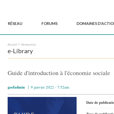
RÉSEAU
FORUMS
DOMAINES D'ACTIO
Gouvernance
BordeauxGSEF2025
Pôle Jeun'ESS du GSEF
Accueil
Ressources
Comité Consultatif
DakarGSEF2023
Projets de GSEF
e-Library
Les membres
MexicoGSEF2021
Le GSEF vous accompagn
Déposer une demande
Les Déclarations du
Observatoire des Politiques Lo
d'adhésion
GSEF
d'ESS
Guide d'introduction à l'économie sociale
Devenir partenaire du
GSEF
gsefadmin
9 janvier 2022 - 7:52am
Date de publicat
Type de publicat