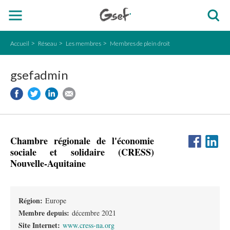
Accueil
Réseau
Les membres
Membres de plein droit
gsefadmin
Chambre régionale de l'économie
sociale et solidaire (CRESS)
Nouvelle-Aquitaine
Région:
Europe
Membre depuis:
décembre 2021
Site Internet:
www.cress-na.org