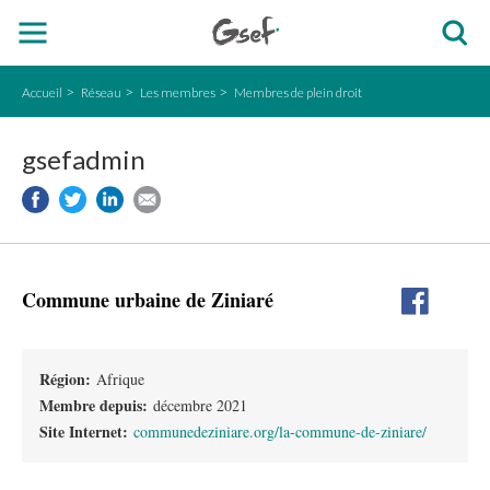
Accueil
Réseau
Les membres
Membres de plein droit
gsefadmin
Commune urbaine de Ziniaré
Région:
Afrique
Membre depuis:
décembre 2021
Site Internet:
communedeziniare.org/la-commune-de-ziniare/