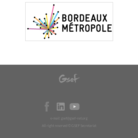
e-mail:
gsef@gsef-net.org
All right reserved © GSEF Secretariat