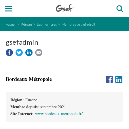
Accueil
Réseau
Les membres
Membres de plein droit
gsefadmin
Bordeaux Métropole
Région:
Europe
Membre depuis:
septembre 2021
Site Internet:
www.bordeaux-metropole.fr/