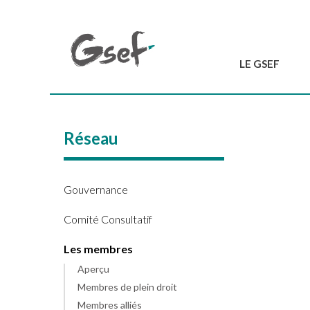
LE GSEF
Introduction
GSEF en bref
Réseau
L'équipe du GSEF
Charte et Statuts
Contactez-nous
Gouvernance
Comité Consultatif
Les membres
Aperçu
Membres de plein droit
Membres alliés