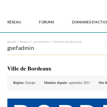
RÉSEAU
FORUMS
DOMAINES D'ACTIO
Gouvernance
BordeauxGSEF2025
Pôle Jeun'ESS du GSEF
Accueil
Réseau
Les membres
Membres de plein droit
Comité Consultatif
DakarGSEF2023
Projets de GSEF
gsefadmin
Les membres
MexicoGSEF2021
Le GSEF vous accompagn
Déposer une demande
Les Déclarations du
Observatoire des Politiques Lo
d'adhésion
GSEF
d'ESS
Ville de Bordeaux
Devenir partenaire du
GSEF
Région:
Membre depuis:
Site 
Europe
septembre 2021