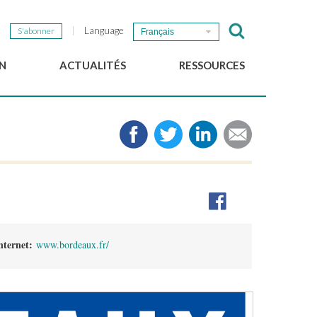
Language
S'abonner
Français
N
ACTUALITÉS
RESSOURCES
Nouvelles du GSEF
e-Library
Newsletter du GSEF
Médias
e
Liens
cales
2025 Working Papers
Politiques locales d'ESS
Téléchargez notre plaquette
Internet:
www.bordeaux.fr/