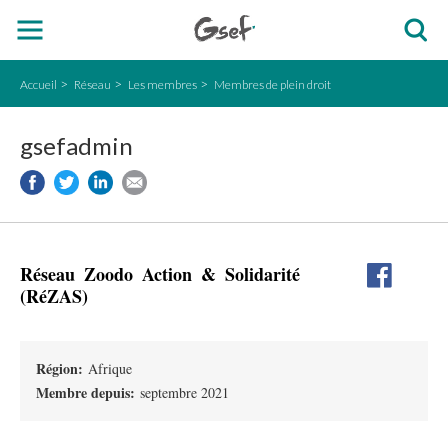
Accueil
Réseau
Les membres
Membres de plein droit
gsefadmin
Réseau Zoodo Action & Solidarité
(RéZAS)
Région:
Afrique
Membre depuis:
septembre 2021