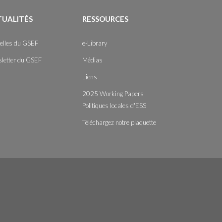
TUALITÉS
RESSOURCES
elles du GSEF
e-Library
letter du GSEF
Médias
Liens
2025 Working Papers
Politiques locales d'ESS
Téléchargez notre plaquette