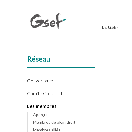
LE GSEF
Introduction
GSEF en bref
Réseau
L'équipe du GSEF
Charte et Statuts
Contactez-nous
Gouvernance
Comité Consultatif
Les membres
Aperçu
Membres de plein droit
Membres alliés