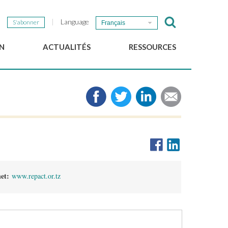
Language
S'abonner
Français
N
ACTUALITÉS
RESSOURCES
Nouvelles du GSEF
e-Library
Newsletter du GSEF
Médias
e
Liens
cales
2025 Working Papers
Politiques locales d'ESS
Téléchargez notre plaquette
net:
www.repact.or.tz