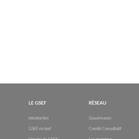
LE GSEF
RÉSEAU
Introduction
Gouvernance
GSEF en bref
Comité Consultatif
L'équipe du GSEF
Les membres