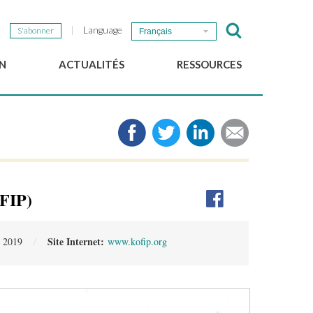
Language
S'abonner
Français
N
ACTUALITÉS
RESSOURCES
Nouvelles du GSEF
e-Library
Newsletter du GSEF
Médias
e
Liens
cales
2025 Working Papers
Politiques locales d'ESS
OFIP)
Téléchargez notre plaquette
Site Internet:
r 2019
www.kofip.org