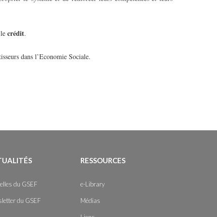
crédit
 le
.
isseurs dans l’Economie Sociale.
TUALITÉS
RESSOURCES
elles du GSEF
e-Library
letter du GSEF
Médias
Liens