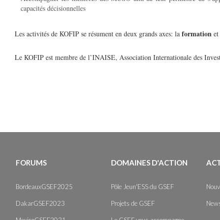
capacités décisionnelles
formation
Les activités de KOFIP se résument en deux grands axes: la
et
Le KOFIP est membre de l’INAISE, Association Internationale des Invest
FORUMS
DOMAINES D'ACTION
AC
BordeauxGSEF2025
Pôle Jeun'ESS du GSEF
Nouv
DakarGSEF2023
Projets de GSEF
News
MexicoGSEF2021
Le GSEF vous accompagne