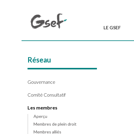
LE GSEF
Introduction
GSEF en bref
Réseau
L'équipe du GSEF
Charte et Statuts
Contactez-nous
Gouvernance
Comité Consultatif
Les membres
Aperçu
Membres de plein droit
Membres alliés