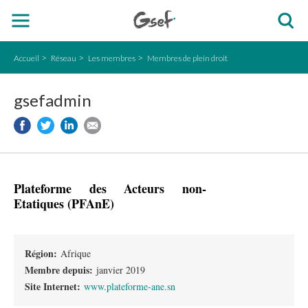
Accueil
Réseau
Les membres
Membres de plein droit
gsefadmin
Plateforme des Acteurs non-
Etatiques (PFAnE)
Région:
Afrique
Membre depuis:
janvier 2019
Site Internet:
www.plateforme-ane.sn