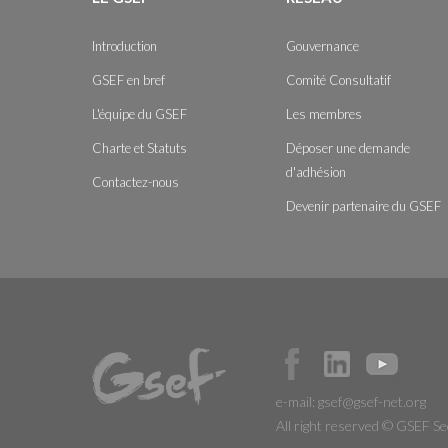
Introduction
Gouvernance
GSEF en bref
Comité Consultatif
L'équipe du GSEF
Les membres
Charte et Statuts
Déposer une demande
d'adhésion
Contactez-nous
Devenir partenaire du GSEF
e-mail:
gsef@gsef-net.org
All right reserved © GSEF Se