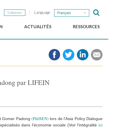
Language
S'abonner
Français
N
ACTUALITÉS
RESSOURCES
Nouvelles du GSEF
e-Library
Newsletter du GSEF
Médias
e
Liens
cales
2025 Working Papers
Politiques locales d'ESS
Padong par LIFEIN
Téléchargez notre plaquette
(PhilSEN)
t Gomer Padong
lors de l'Asia Policy Dialogue
ici
écialisés dans l'économie sociale (Voir l'intégralité