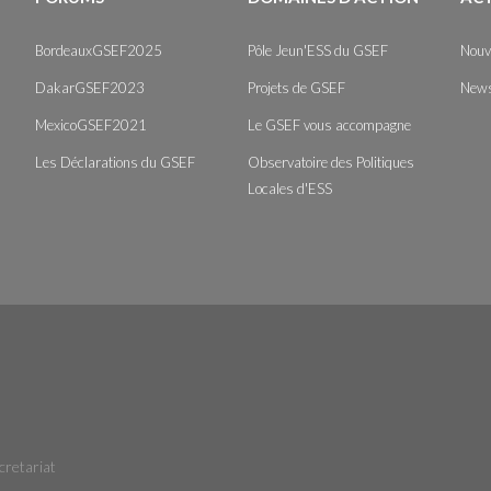
BordeauxGSEF2025
Pôle Jeun'ESS du GSEF
Nouv
DakarGSEF2023
Projets de GSEF
News
MexicoGSEF2021
Le GSEF vous accompagne
Les Déclarations du GSEF
Observatoire des Politiques
Locales d'ESS
cretariat