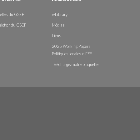
elles du GSEF
e-Library
letter du GSEF
Médias
Liens
2025 Working Papers
Politiques locales d'ESS
Téléchargez notre plaquette