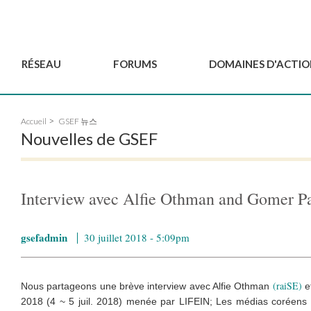
RÉSEAU
FORUMS
DOMAINES D'ACTIO
Gouvernance
BordeauxGSEF2025
Pôle Jeun'ESS du GSEF
Accueil
GSEF 뉴스
Comité Consultatif
DakarGSEF2023
Projets de GSEF
Nouvelles de GSEF
Les membres
MexicoGSEF2021
Le GSEF vous accompagn
Déposer une demande
Les Déclarations du
Observatoire des Politiques Lo
d'adhésion
GSEF
d'ESS
Interview avec Alfie Othman and Gomer 
Devenir partenaire du
GSEF
gsefadmin
30 juillet 2018 - 5:09pm
(raiSE)
Nous partageons une brève interview avec Alfie Othman
e
2018 (4 ~ 5 juil. 2018) menée par LIFEIN; Les médias coréens sp