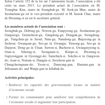
Selon l’article 152 de la loi sur l’autonomie locale, l’association a été
créée en mars 2013. Le président actuel de l’association est M.
Youngbae Kim, maire de Soungbuk-gu. M. Seok-jin Mun, maire de
Seodaemun-gu est le vice-président exécutif et M. Inseok Chae, maire
de Hwasung-si en est le secrétaire général.
Les membres actuels de l’association sont :
Seongbuk-gu, Dobong-gu, Nowon-gu, Eunpyeong-gu, Seodaemun-gu,
Gangseogu, Geumcheon-gu, Gangdong-gu, Dongjak-gu, Seongdong-
gu, Yangchun-gu in Seoul; Nam-gu, Namdong-gu; Bupyeong-gu in
Incheon; Gwangsan-gu, Seo-gu in Gwangju; Yuseong-gu, Seo-gu in
Daejeon; Dong-gu in Ulsan; Suwon-si, Bucheon-si, Gwangmyeong-si,
Osan-si, Siheung-si, Seongnam-si, Kimpo-si, Hwasung-si,
Gapyeonggun in Gyeonggi-do; Samchuck-si, Sokcho-si in Gangwon-
do; Asan-si, Nonsan-si, Dangjin-si, Seocheon-gun in
Chungcheongnam-do; Yeosu-si, Damyang-gun, Haenam-gun in
Jelloanam-do; and Wanju-gun in Jellabuk-do.
Activités principales:
Renforcer les capacités des gouvernements locaux en matière
d’économie sociale
Former les communautés pour améliorer leur compréhension de
l’économie sociale et augmenter leur participation.