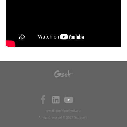
e-mail:
gsef@gsef-net.org
All right reserved © GSEF Secretariat