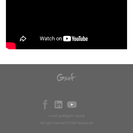
e-mail:
gsef@gsef-net.org
All right reserved © GSEF Secretariat