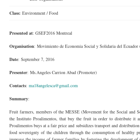
Class:
Environment / Food
Presented at
: GSEF2016 Montreal
Organisation
: Movimiento de Economia Social y Solidaria del Ecuador 
Date
: September 7, 2016
Presenter
: Ms.Angeles Carrion Abad (Promoter)
Contacts
:
ma18angelesca@gmail.com
Summary
:
Fruit farmers, members of the MESSE (Movement for the Social and So
the Instituto Proalimentos, that buy the fruit in order to distribute it
Proalimentos buys at a fair price and subsidizes transport and distribution
food sovereignty of the children through the consumption of healthy p
improve the income of farmer families by fostering the development of