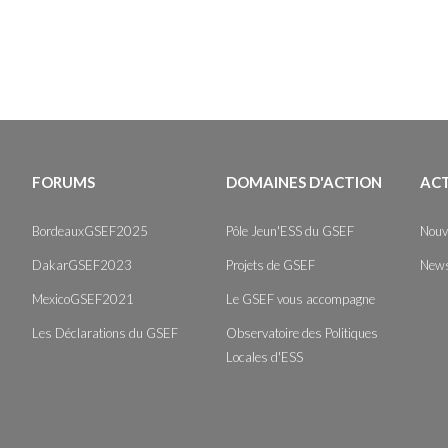
FORUMS
DOMAINES D'ACTION
AC
BordeauxGSEF2025
Pôle Jeun'ESS du GSEF
Nouv
DakarGSEF2023
Projets de GSEF
News
MexicoGSEF2021
Le GSEF vous accompagne
Les Déclarations du GSEF
Observatoire des Politiques
Locales d'ESS