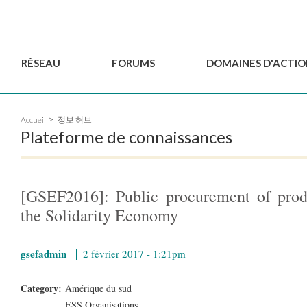
RÉSEAU
FORUMS
DOMAINES D'ACTIO
Gouvernance
BordeauxGSEF2025
Pôle Jeun'ESS du GSEF
Accueil
정보 허브
Comité Consultatif
DakarGSEF2023
Projets de GSEF
Plateforme de connaissances
Les membres
MexicoGSEF2021
Le GSEF vous accompagn
Déposer une demande
Les Déclarations du
Observatoire des Politiques Lo
d'adhésion
GSEF
d'ESS
[GSEF2016]: Public procurement of prod
Devenir partenaire du
GSEF
the Solidarity Economy
gsefadmin
2 février 2017 - 1:21pm
Category:
Amérique du sud
ESS Organisations