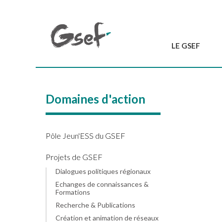
LE GSEF
Introduction
GSEF en bref
Domaines d'action
L'équipe du GSEF
Charte et Statuts
Contactez-nous
Pôle Jeun'ESS du GSEF
Projets de GSEF
Dialogues politiques régionaux
Echanges de connaissances &
Formations
Recherche & Publications
Création et animation de réseaux