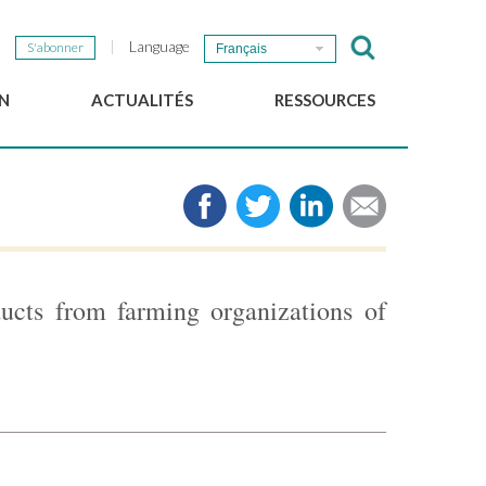
Language
S'abonner
Français
N
ACTUALITÉS
RESSOURCES
Nouvelles du GSEF
e-Library
Newsletter du GSEF
Médias
e
Liens
cales
2025 Working Papers
Politiques locales d'ESS
ucts from farming organizations of
Téléchargez notre plaquette