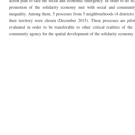
action plan to face the social and economic emergency. In order to do so
promotion of the solidarity economy met with social and community i
inequality. Among them, 5 processes from 5
neighbourhoods
(4 districts
their territory were chosen (December 2015). These processes are pilot
evaluated in order to be transferable to other critical realities of th
community agency for the spatial development of
the solidarity
economy i