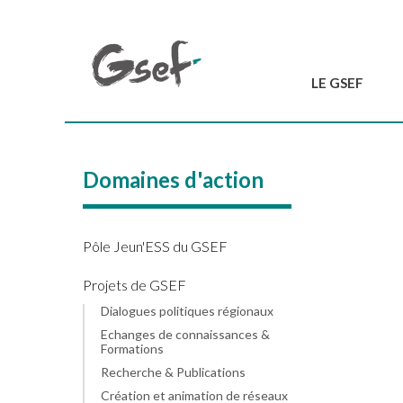
LE GSEF
Introduction
GSEF en bref
Domaines d'action
L'équipe du GSEF
Charte et Statuts
Contactez-nous
Pôle Jeun'ESS du GSEF
Projets de GSEF
Dialogues politiques régionaux
Echanges de connaissances &
Formations
Recherche & Publications
Création et animation de réseaux