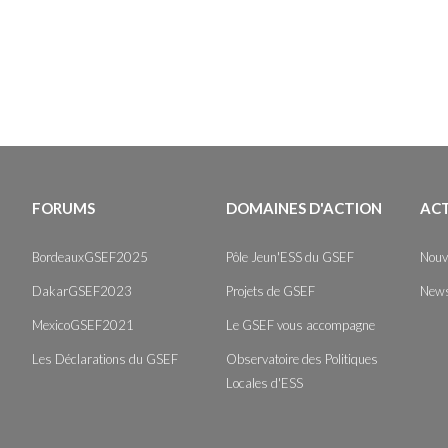
FORUMS
DOMAINES D'ACTION
AC
BordeauxGSEF2025
Pôle Jeun'ESS du GSEF
Nouv
DakarGSEF2023
Projets de GSEF
News
MexicoGSEF2021
Le GSEF vous accompagne
Les Déclarations du GSEF
Observatoire des Politiques
Locales d'ESS