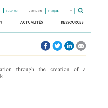
Language
S'abonner
Français
N
ACTUALITÉS
RESSOURCES
Nouvelles du GSEF
e-Library
Newsletter du GSEF
Médias
e
Liens
cales
2025 Working Papers
Politiques locales d'ESS
ation through the creation of a
Téléchargez notre plaquette
rk