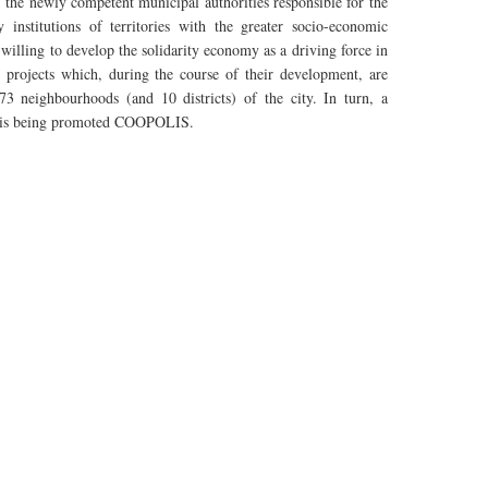
, the newly competent municipal authorities responsible for the
nstitutions of territories with the greater socio-economic
) willing to develop
the solidarity
economy as a driving force in
 projects which, during the course of their development, are
e 73
neighbourhoods
(and 10 districts) of the city. In turn, a
s being promoted
COOPOLIS
.