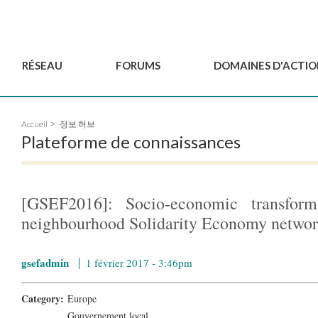
RÉSEAU
FORUMS
DOMAINES D'ACTIO
Gouvernance
BordeauxGSEF2025
Pôle Jeun'ESS du GSEF
Accueil
정보 허브
Comité Consultatif
DakarGSEF2023
Projets de GSEF
Plateforme de connaissances
Les membres
MexicoGSEF2021
Le GSEF vous accompagn
Déposer une demande
Les Déclarations du
Observatoire des Politiques Lo
d'adhésion
GSEF
d'ESS
[GSEF2016]: Socio-economic transform
Devenir partenaire du
GSEF
neighbourhood Solidarity Economy netwo
gsefadmin
1 février 2017 - 3:46pm
Category:
Europe
Gouvernement local