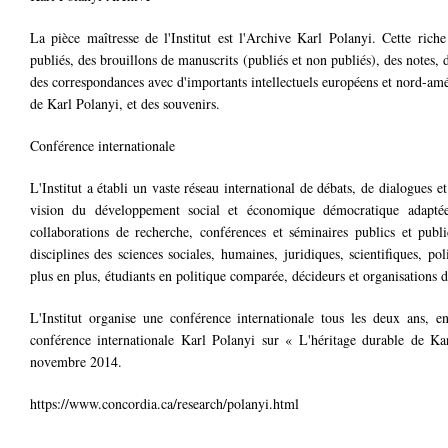
La pièce maîtresse de l'Institut est l'Archive Karl Polanyi. Cette ric
publiés, des brouillons de manuscrits (publiés et non publiés), des notes, de
des correspondances avec d'importants intellectuels européens et nord-améri
de Karl Polanyi, et des souvenirs.
Conférence internationale
L'Institut a établi un vaste réseau international de débats, de dialogues e
vision du développement social et économique démocratique adaptée 
collaborations de recherche, conférences et séminaires publics et publi
disciplines des sciences sociales, humaines, juridiques, scientifiques, pol
plus en plus, étudiants en politique comparée, décideurs et organisations de
L'Institut organise une conférence internationale tous les deux ans, e
conférence internationale Karl Polanyi sur « L'héritage durable de Ka
novembre 2014.
https://www.concordia.ca/research/polanyi.html