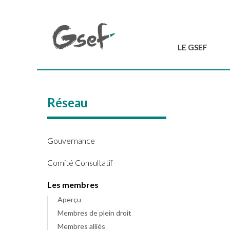
LE GSEF
Introduction
GSEF en bref
Réseau
L'équipe du GSEF
Charte et Statuts
Contactez-nous
Gouvernance
Comité Consultatif
Les membres
Aperçu
Membres de plein droit
Membres alliés