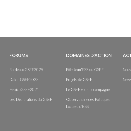
FORUMS
DOMAINES D'ACTION
AC
BordeauxGSEF2025
Pôle Jeun'ESS du GSEF
Nouv
DakarGSEF2023
Projets de GSEF
News
MexicoGSEF2021
Le GSEF vous accompagne
Les Déclarations du GSEF
Observatoire des Politiques
Locales d'ESS