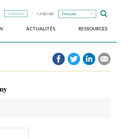
Language
S'abonner
Français
N
ACTUALITÉS
RESSOURCES
Nouvelles du GSEF
e-Library
Newsletter du GSEF
Médias
e
Liens
cales
2025 Working Papers
Politiques locales d'ESS
omy
Téléchargez notre plaquette