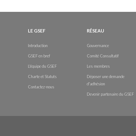
LE GSEF
RÉSEAU
Introduction
Gouvernance
GSEF en bref
Comité Consultatif
L'équipe du GSEF
Les membres
Charte et Statuts
Déposer une demande
d'adhésion
Contactez-nous
Devenir partenaire du GSEF