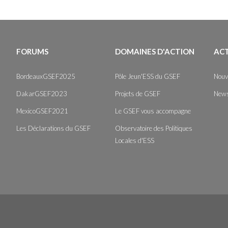
FORUMS
DOMAINES D'ACTION
AC
BordeauxGSEF2025
Pôle Jeun'ESS du GSEF
Nouv
DakarGSEF2023
Projets de GSEF
News
MexicoGSEF2021
Le GSEF vous accompagne
Les Déclarations du GSEF
Observatoire des Politiques
Locales d'ESS