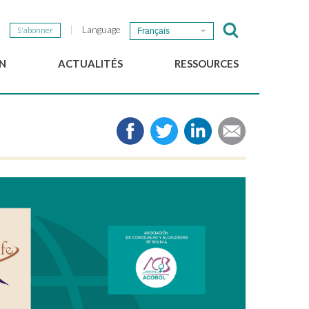
Language
S'abonner
Français
N
ACTUALITÉS
RESSOURCES
Nouvelles du GSEF
e-Library
Newsletter du GSEF
Médias
e
Liens
cales
2025 Working Papers
Politiques locales d'ESS
Téléchargez notre plaquette