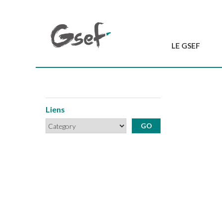
LE GSEF
Introduction
GSEF en bref
L'équipe du GSEF
Liens
Charte et Statuts
Contactez-nous