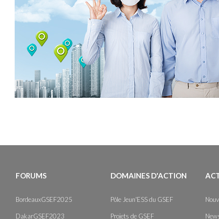
FORUMS
DOMAINES D'ACTION
AC
BordeauxGSEF2025
Pôle Jeun'ESS du GSEF
Nouv
DakarGSEF2023
Projets de GSEF
News