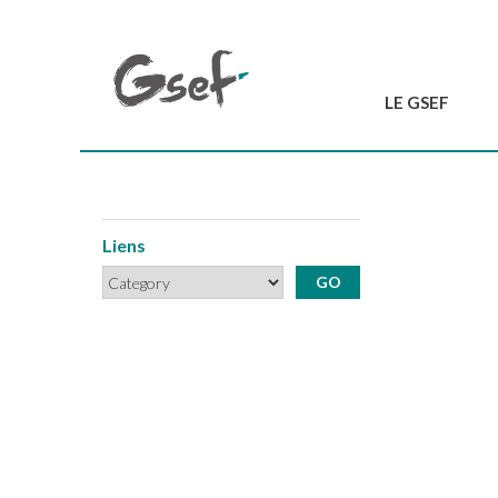
LE GSEF
Introduction
GSEF en bref
L'équipe du GSEF
Liens
Charte et Statuts
Contactez-nous