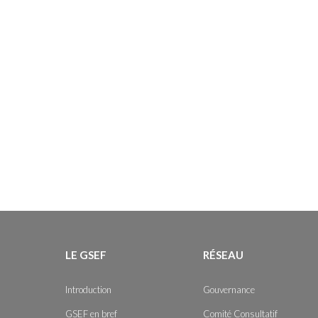
LE GSEF
RÉSEAU
Introduction
Gouvernance
GSEF en bref
Comité Consultatif