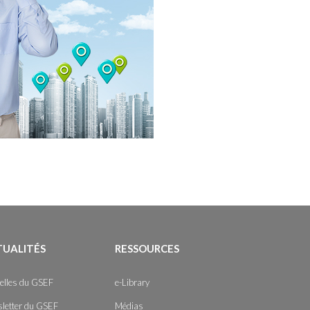
TUALITÉS
RESSOURCES
elles du GSEF
e-Library
letter du GSEF
Médias