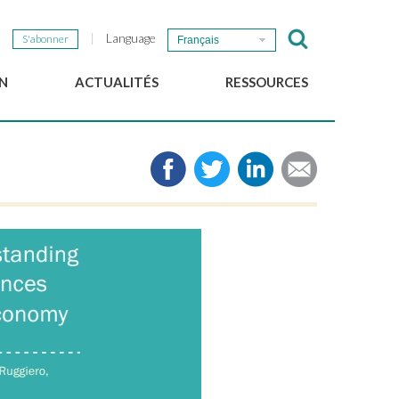
Language
S'abonner
Français
N
ACTUALITÉS
RESSOURCES
Nouvelles du GSEF
e-Library
Newsletter du GSEF
Médias
e
Liens
cales
2025 Working Papers
Politiques locales d'ESS
Téléchargez notre plaquette