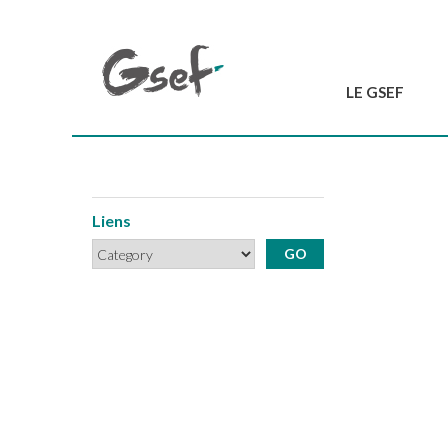
LE GSEF
Introduction
GSEF en bref
L'équipe du GSEF
Liens
Charte et Statuts
Contactez-nous