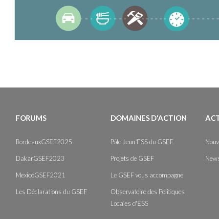
FORUMS
DOMAINES D'ACTION
AC
BordeauxGSEF2025
Pôle Jeun'ESS du GSEF
Nouv
DakarGSEF2023
Projets de GSEF
News
MexicoGSEF2021
Le GSEF vous accompagne
Les Déclarations du GSEF
Observatoire des Politiques
Locales d'ESS