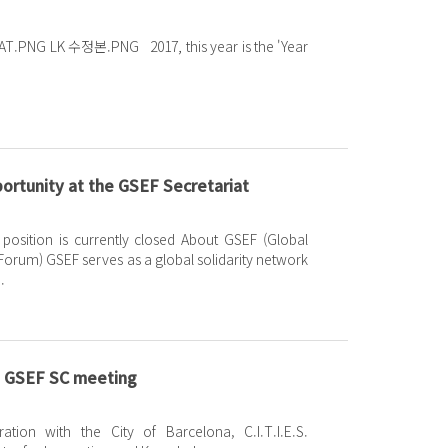
is year is the 'Year
portunity at the GSEF Secretariat
on is currently closed About GSEF (Global
l solidarity network
.
d GSEF SC meeting