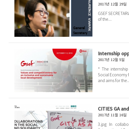
2017년 12월 29일
GSEF SECRETARIAT.PNG LK 수정본.PNG 2017, th
of the...
Internship op
2017년 12월 5일
* The internship positi
Social Economy Forum) GSEF serves as a globa
and aims for the..
CITIES GA an
2017년 11월 16일
3.jpg In collaboration with the City of Barcelona, C.I.T.I.E.S.