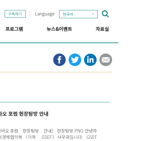
Language
구독하기
한국어
프로그램
뉴스&이벤트
자료실
GSEF 프로젝트
GSEF 뉴스
출판
정보 허브
타임라인
뉴스레터
미디어
관련 링크
 빌바오 포럼 현장탐방 안내
 포럼 현장탐방 안내］ 현장탐방.PNG 안녕하
경제협의체（이하 GSEF）사무국입니다. GSEF