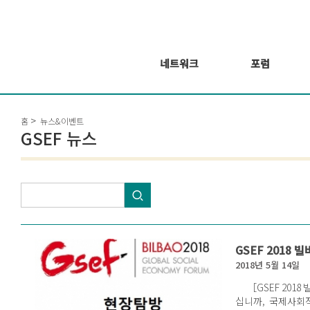
네트워크
포럼
회원 소개
포럼
홈
뉴스&이벤트
회원가입신청
웨비나 시리즈 개
GSEF 뉴스
최
GSEF2021
글로벌 온라인 포
럼
GSEF 2018
2018년 5월 14일
［GSEF 2018 빌바오
십니까, 국제사회적