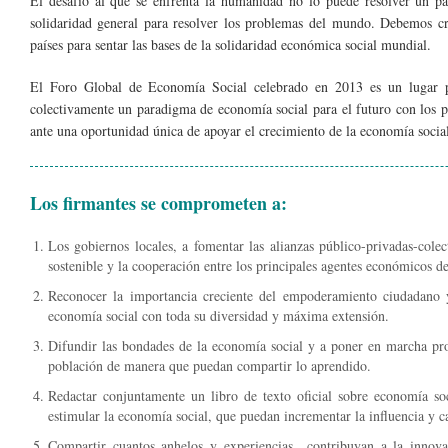
El desafío al que se enfrenta la humanidad no lo puede resolver un pa
solidaridad general para resolver los problemas del mundo. Debemos cre
países para sentar las bases de la solidaridad económica social mundial.
El Foro Global de Economía Social celebrado en 2013 es un lugar pa
colectivamente un paradigma de economía social para el futuro con los p
ante una oportunidad única de apoyar el crecimiento de la economía social 
Los firmantes se comprometen a:
Los gobiernos locales, a fomentar las alianzas público-privadas-cole
sostenible y la cooperación entre los principales agentes económicos d
Reconocer la importancia creciente del empoderamiento ciudadano 
economía social con toda su diversidad y máxima extensión.
Difundir las bondades de la economía social y a poner en marcha pro
población de manera que puedan compartir lo aprendido.
Redactar conjuntamente un libro de texto oficial sobre economía so
estimular la economía social, que puedan incrementar la influencia y ca
Compartir cuantos anhelos y experiencias contribuyan a la innova