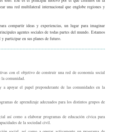
ís solo. Ese es el principal motivo por el que creemos en la
ar una red multilateral internacional que englobe regiones y
ra compartir ideas y experiencias, un lugar para imaginar
rincipales agentes sociales de todas partes del mundo. Estamos
y participar en sus planes de futuro.
ctivas con el objetivo de construir una red de economía social
e la comunidad.
y a apoyar el papel preponderante de las comunidades en la
gramas de aprendizaje adecuados para los distintos grupos de
cial así como a elaborar programas de educación cívica para
pacidades de la sociedad civil.
ción social, así como a operar activamente un programa de