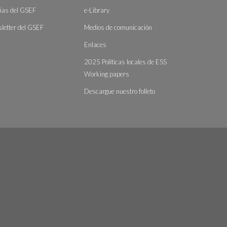
cias del GSEF
e-Library
letter del GSEF
Medios de comunicación
Enlaces
2025 Políticas locales de ESS
Working papers
Descargue nuestro folleto