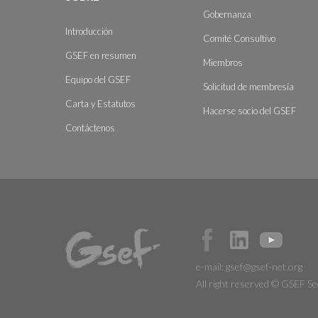
Gobernanza
Introducción
Comité Consultivo
GSEF en resumen
Miembros
Equipo del GSEF
Solicitud de membresía
Carta y Estatutos
Hacerse socio del GSEF
Contáctenos
e-mail:
gsef@gsef-net.org
All right reserved © GSEF Se