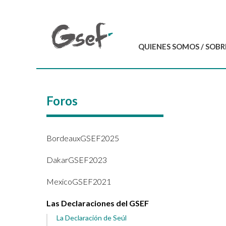
QUIENES SOMOS / SOBR
Introducción
GSEF en resumen
Foros
Equipo del GSEF
Carta y Estatutos
Contáctenos
BordeauxGSEF2025
DakarGSEF2023
MexicoGSEF2021
Las Declaraciones del GSEF
La Declaración de Seúl