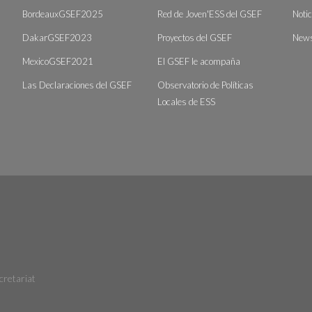
BordeauxGSEF2025
Red de Joven'ESS del GSEF
Noti
DakarGSEF2023
Proyectos del GSEF
News
MexicoGSEF2021
El GSEF le acompaña
Las Declaraciones del GSEF
Observatorio de Políticas
Locales de ESS
cretariat