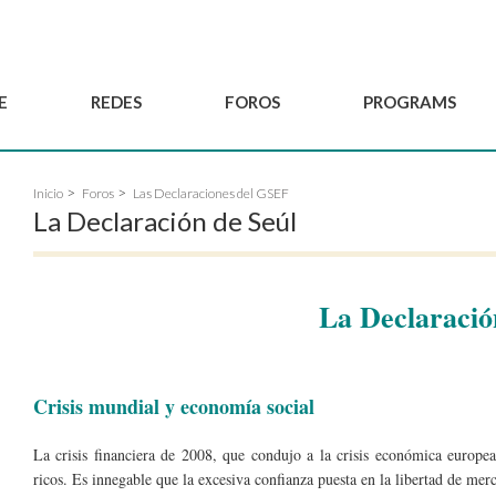
E
REDES
FOROS
PROGRAMS
Gobernanza
BordeauxGSEF2025
Red de Joven'ESS del GSEF
Inicio
Foros
Las Declaraciones del GSEF
Comité Consultivo
DakarGSEF2023
Proyectos del GSEF
La Declaración de Seúl
Miembros
MexicoGSEF2021
El GSEF le acompaña
Solicitud de
Las Declaraciones del
Observatorio de Políticas
membresía
GSEF
Locales de ESS
La Declaració
Hacerse socio del
GSEF
Crisis mundial y economía social
La crisis financiera de 2008, que condujo a la crisis económica europe
ricos. Es innegable que la excesiva confianza puesta en la libertad de merc