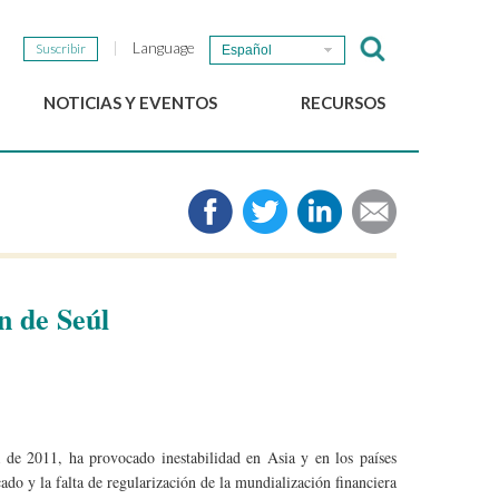
Language
Suscribir
Español
NOTICIAS Y EVENTOS
RECURSOS
Noticias del GSEF
e-Library
Newsletter del GSEF
Medios de comunicación
Enlaces
2025 Políticas locales de
ESS Working papers
n de Seúl
Descargue nuestro folleto
a de 2011, ha provocado inestabilidad en Asia y en los países
ado y la falta de regularización de la mundialización financiera