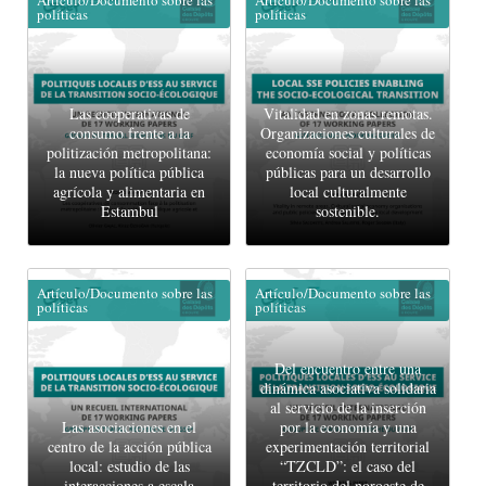
políticas
políticas
Las cooperativas de
Vitalidad en zonas remotas.
consumo frente a la
Organizaciones culturales de
politización metropolitana:
economía social y políticas
la nueva política pública
públicas para un desarrollo
agrícola y alimentaria en
local culturalmente
Estambul
sostenible.
Artículo/Documento sobre las
Artículo/Documento sobre las
políticas
políticas
Del encuentro entre una
dinámica asociativa solidaria
al servicio de la inserción
Las asociaciones en el
por la economía y una
centro de la acción pública
experimentación territorial
local: estudio de las
“TZCLD”: el caso del
interacciones a escala
territorio del noroeste de