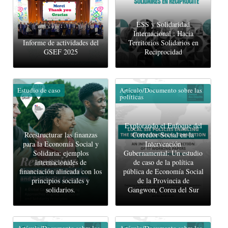
ESS y Solidaridad
Internacional : Hacia
Informe de actividades del
Territorios Solidarios en
GSEF 2025
Reciprocidad
Estudio de caso
Artículo/Documento sobre las
políticas
Explorando el Enfoque del
Reestructurar las finanzas
Corredor Social en la
para la Economía Social y
Intervención
Solidaria: ejemplos
Gubernamental: Un estudio
internacionales de
de caso de la política
financiación alineada con los
pública de Economía Social
principios sociales y
de la Provincia de
solidarios.
Gangwon, Corea del Sur
Artículo/Documento sobre las
Artículo/Documento sobre las