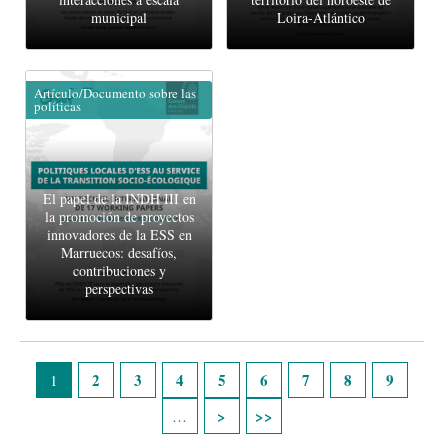
municipal
Loira-Atlántico
Artículo/Documento sobre las
políticas
El papel de la INDH III en
la promoción de proyectos
innovadores de la ESS en
Marruecos: desafíos,
contribuciones y
perspectivas
Páginas
2
3
4
5
6
7
8
9
1
…