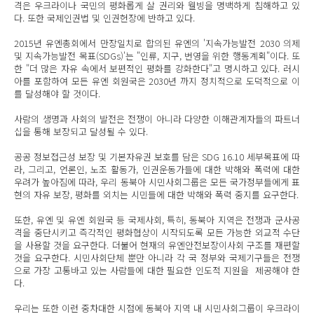
격은 우크라이나 국민의 평화롭게 살 권리와 웰빙을 명백하게 침해하고 있
다. 또한 국제인권법 및 인권헌장에 반하고 있다.
2015년 유엔총회에서 만장일치로 합의된 유엔의 '지속가능발전 2030 의제
및 지속가능발전 목표(SDGs)'는 "인류, 지구, 번영을 위한 행동계획"이다. 또
한 "더 많은 자유 속에서 보편적인 평화를 강화한다"고 명시하고 있다. 러시
아를 포함하여 모든 유엔 회원국은 2030년 까지 정치적으로 도덕적으로 이
를 달성해야 할 것이다.
사람의 생명과 사회의 발전은 전쟁이 아니라 다양한 이해관계자들의 파트너
십을 통해 보장되고 달성될 수 있다.
공공 정보접근성 보장 및 기본자유권 보호를 담은 SDG 16.10 세부목표에 따
라, 그리고, 언론인, 노조 활동가, 인권운동가들에 대한 박해와 폭력에 대한
우려가 높아짐에 따라, 우리 동북아 시민사회그룹은 모든 국가정부들에게 표
현의 자유 보장, 평화를 외치는 시민들에 대한 박해와 폭력 중지를 요구한다.
또한, 유엔 및 유엔 회원국 등 국제사회, 특히, 동북아 지역은 전쟁과 군사공
격을 중단시키고 즉각적인 평화협상이 시작되도록 모든 가능한 외교적 수단
을 사용할 것을 요구한다. 더불어 현재의 유엔안전보장이사회 구조를 재편할
것을 요구한다. 시민사회단체 뿐만 아니라 각 국 정부와 국제기구들은 전쟁
으로 가장 고통바고 있는 사람들에 대한 필요한 인도적 지원을 제공해야 한
다.
우리는 또한 이런 중차대한 시점에 동북아 지역 내 시민사회그룹이 우크라이