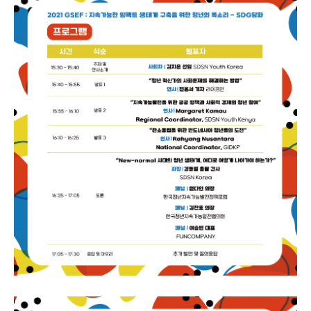
KakaoTalk_20211001_143208357_01.p
KakaoTalk_20211001_143208357_03.p