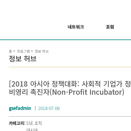
네트워크
포럼
회원 소개
포럼
홈
프로그램
정보 허브
회원가입신청
웨비나 시리즈 개
정보 허브
최
GSEF2021
글로벌 온라인 포
럼
[2018 아시아 정책대화: 사회적 기업가 
비영리 촉진자(Non-Profit Incubator)
gsefadmin
2018-07-06
카테고리:
SSE 조직
아시아