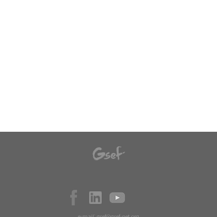
e-mail:
gsef@gsef-net.org