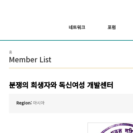
네트워크
포럼
회원 소개
포럼
홈
회원가입신청
웨비나 시리즈 개
Member List
최
GSEF2021
글로벌 온라인 포
럼
분쟁의 희생자와 독신여성 개발센터
Region:
아시아