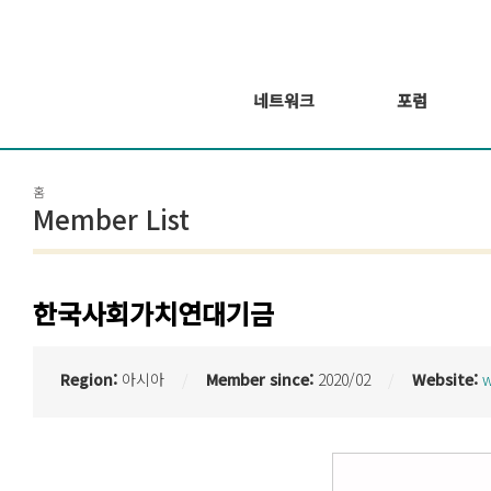
네트워크
포럼
회원 소개
포럼
홈
회원가입신청
웨비나 시리즈 개
Member List
최
GSEF2021
글로벌 온라인 포
럼
한국사회가치연대기금
Region:
아시아
Member since:
2020/02
Website:
w