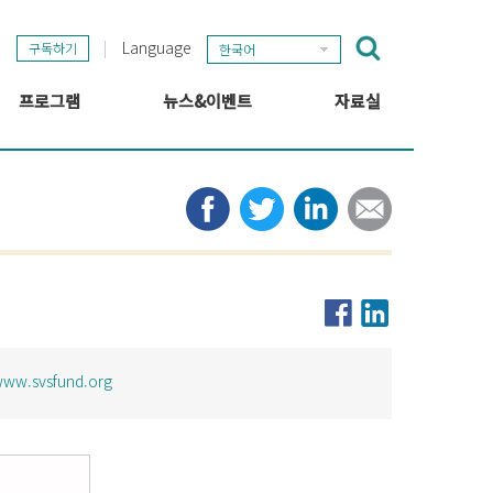
Language
구독하기
한국어
프로그램
뉴스&이벤트
자료실
GSEF 프로젝트
GSEF 뉴스
출판
정보 허브
타임라인
뉴스레터
미디어
관련 링크
ww.svsfund.org