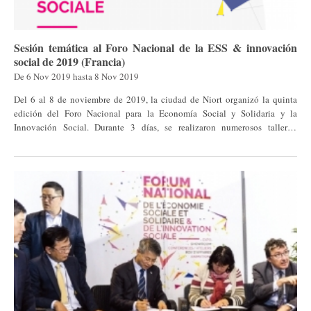
Sesión temática al Foro Nacional de la ESS & innovación
social de 2019 (Francia)
De
6 Nov 2019
hasta
8 Nov 2019
Del 6 al 8 de noviembre de 2019, la ciudad de Niort organizó la quinta
edición del Foro Nacional para la Economía Social y Solidaria y la
Innovación Social. Durante 3 días, se realizaron numerosos talleres,
sesiones de capacitación, mesas redondas y oportunidades de networking
para intercambiar y discutir sobre la utilidad de la economía social y
solidaria (ESS) y la innovación social como instrumentos para los
territorios en responder a los principales desafíos que están enfrentando las
sociedades actuales. Más de 1500 personas asistieron al Foro, incluidos
funcionarios electos y personal de gobiernos locales involucrados en el
campo de la ESS, actores de la sociedad civil, así como 200
estudiantes. Los materiales de la clausura del evento para prensa estarán
disponibles en la sección de descarga de esta página y se puede acceder
aquí y aquí a la galería de fotos y a las vídeos.
[[{"fid":"3605","view_mode":"default","fields":
{"format":"default","field_file_image_alt_text[und][0]
[value]":false,"field_file_image_title_text[und][0]