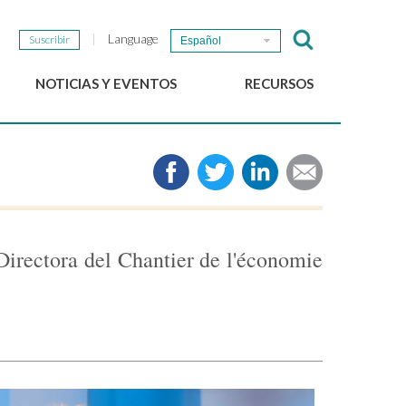
Language
Suscribir
Español
NOTICIAS Y EVENTOS
RECURSOS
Noticias del GSEF
e-Library
Newsletter del GSEF
Medios de comunicación
Enlaces
2025 Políticas locales de
ESS Working papers
 Directora del Chantier de l'économie
Descargue nuestro folleto