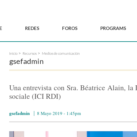
E
REDES
FOROS
PROGRAMS
Gobernanza
BordeauxGSEF2025
Red de Joven'ESS del GSEF
Inicio
Recursos
Medios de comunicación
Comité Consultivo
DakarGSEF2023
Proyectos del GSEF
gsefadmin
Miembros
MexicoGSEF2021
El GSEF le acompaña
Solicitud de
Las Declaraciones del
Observatorio de Políticas
membresía
GSEF
Locales de ESS
Una entrevista con Sra. Béatrice Alain, la
Hacerse socio del
GSEF
sociale (ICI RDI)
gsefadmin
8 Mayo 2019 - 1:45pm
Capture.PNG