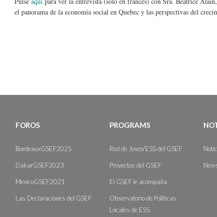
Pulse
aquí
para ver la entrevista (sólo en francés) con Sra. Béatrice Alain
el panorama de la economía social en Quebec y las perspectivas del crecim
FOROS
PROGRAMS
NOT
BordeauxGSEF2025
Red de Joven'ESS del GSEF
Noti
DakarGSEF2023
Proyectos del GSEF
News
MexicoGSEF2021
El GSEF le acompaña
Las Declaraciones del GSEF
Observatorio de Políticas
Locales de ESS