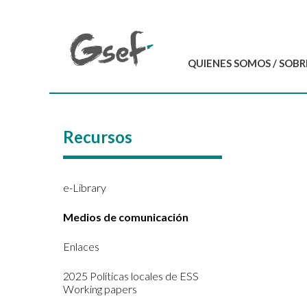
QUIENES SOMOS / SOBR
Introducción
GSEF en resumen
Recursos
Equipo del GSEF
Carta y Estatutos
Contáctenos
e-Library
Medios de comunicación
Enlaces
2025 Políticas locales de ESS
Working papers