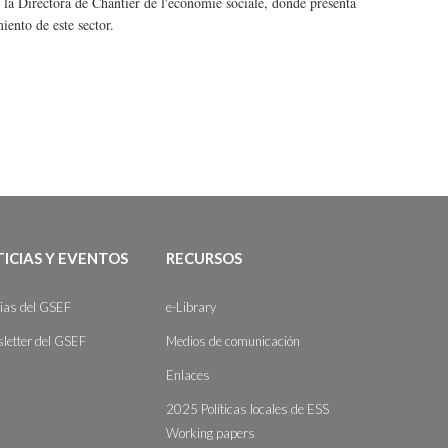
, la Directora de Chantier de l'économie sociale, donde presenta
iento de este sector.
ICIAS Y EVENTOS
RECURSOS
cias del GSEF
e-Library
letter del GSEF
Medios de comunicación
Enlaces
2025 Políticas locales de ESS
Working papers