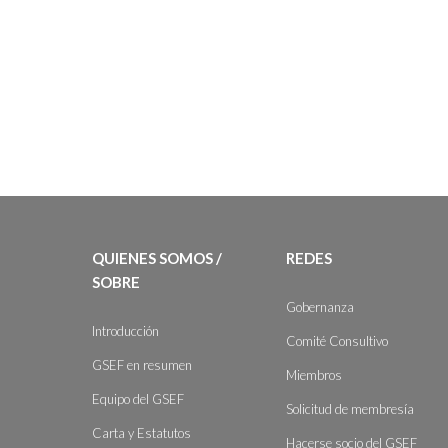
QUIENES SOMOS /
REDES
SOBRE
Gobernanza
Introducción
Comité Consultivo
GSEF en resumen
Miembros
Equipo del GSEF
Solicitud de membresía
Carta y Estatutos
Hacerse socio del GSEF