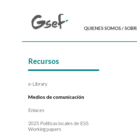
QUIENES SOMOS / SOBR
Introducción
GSEF en resumen
Recursos
Equipo del GSEF
Carta y Estatutos
Contáctenos
e-Library
Medios de comunicación
Enlaces
2025 Políticas locales de ESS
Working papers