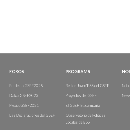
FOROS
PROGRAMS
NOT
BordeauxGSEF2025
Red de Joven'ESS del GSEF
Noti
DakarGSEF2023
Proyectos del GSEF
News
MexicoGSEF2021
El GSEF le acompaña
Las Declaraciones del GSEF
Observatorio de Políticas
Locales de ESS