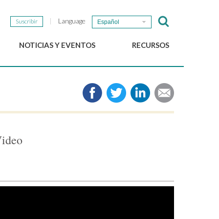
Language
Suscribir
Español
NOTICIAS Y EVENTOS
RECURSOS
Noticias del GSEF
e-Library
Newsletter del GSEF
Medios de comunicación
Enlaces
2025 Políticas locales de
ESS Working papers
Video
Descargue nuestro folleto