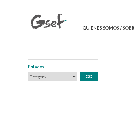
QUIENES SOMOS / SOBR
Introducción
GSEF en resumen
Equipo del GSEF
Enlaces
Carta y Estatutos
Contáctenos