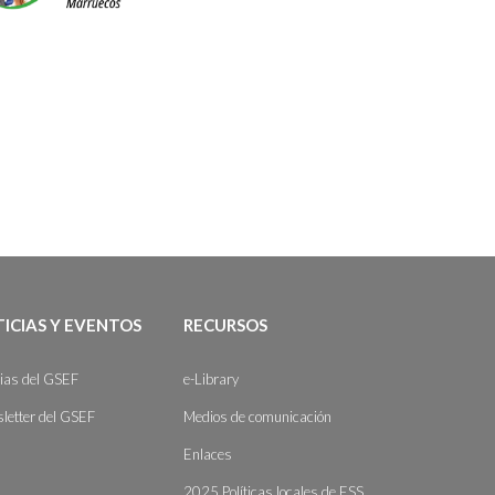
ICIAS Y EVENTOS
RECURSOS
cias del GSEF
e-Library
letter del GSEF
Medios de comunicación
Enlaces
2025 Políticas locales de ESS