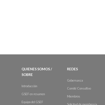
QUIENES SOMOS /
REDES
SOBRE
Gobernanza
Introducción
Comité Consultivo
GSEF en resumen
Miembros
Equipo del GSEF
Solicitud de membresía