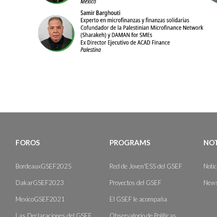
FOROS
PROGRAMS
NOT
BordeauxGSEF2025
Red de Joven'ESS del GSEF
Noti
DakarGSEF2023
Proyectos del GSEF
News
MexicoGSEF2021
El GSEF le acompaña
Las Declaraciones del GSEF
Observatorio de Políticas