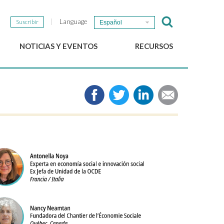
Language
Suscribir
Español
NOTICIAS Y EVENTOS
RECURSOS
Noticias del GSEF
e-Library
Newsletter del GSEF
Medios de comunicación
Enlaces
2025 Políticas locales de
ESS Working papers
Descargue nuestro folleto